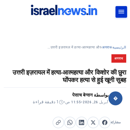
بحث
उत्तरी इज़रायल में हत्या-आत्महत्या और…
›
अपराध
›
الرئيسية
अपराध
उत्तरी इज़रायल में हत्या-आत्महत्या और किशोर की छुरा
घोंपकर हत्या से हुई खूनी सुबह
पेसाच बेन्सन
بواسطة
�
1 دقيقة قراءة
•
11:55 ص
•
أبريل 26, 2026
مشاركة
مشاركة على X
مشاركة على فيسبوك
مشاركة على لينكد إن
نسخ الرابط
مشاركة على واتساب