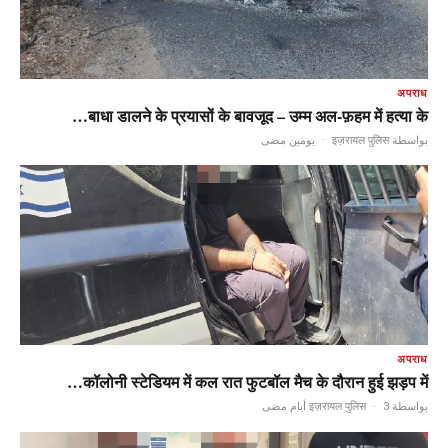
अपराध
बाधा डालने के प्रयासों के बावजूद – उम्म अल-फ़हम में हत्या के…
يومين مضى
·
بواسطة इज़रायल पुलिस
अपराध
कॉलोनी स्टेडियम में कल रात फुटबॉल मैच के दौरान हुई झड़प में…
·
3 أيام مضى
بواسطة इज़रायल पुलिस