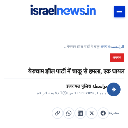
بحث
येरुचाम झील पार्टी में चाकू…
›
अपराध
›
الرئيسية
अपराध
येरुचाम झील पार्टी में चाकू से हमला, एक घायल
इज़रायल पुलिस
بواسطة
�
1 دقيقة قراءة
•
10:31 ص
•
مايو 1, 2026
مشاركة
مشاركة على X
مشاركة على فيسبوك
مشاركة على لينكد إن
نسخ الرابط
مشاركة على واتساب