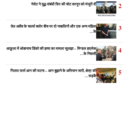
2
नेसेट ने युद्ध-संबंधी सिर की चोट कानून को मंजूरी दी
3
तेल अवीव के चार्ल्स क्लोर बीच पर दो नाबालिगों और एक अन्य महिला
के…
4
आफ़ुला में ओबानाच डिंको की हत्या का मामला सुलझा – मिग्डल हाएमेक
के निवासी…
5
गिलाद फार्म आग की घटना – आग बुझाने के अभियान जारी, क्षेत्र की
सड़कें…