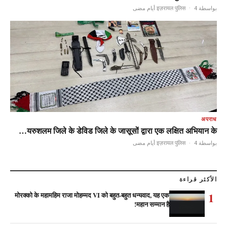
·
4 أيام مضى
بواسطة इज़रायल पुलिस
अपराध
यरुशलम जिले के डेविड जिले के जासूसों द्वारा एक लक्षित अभियान के…
·
4 أيام مضى
بواسطة इज़रायल पुलिस
الأكثر قراءة
1
मोरक्को के महामहिम राजा मोहम्मद VI को बहुत-बहुत धन्यवाद, यह एक
महान सम्मान है!