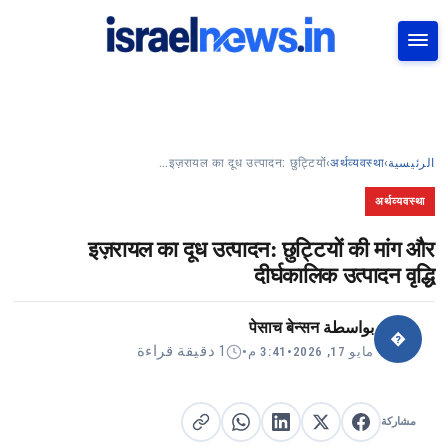
بحث
इज़रायल का दूध उत्पादन: छुट्टियों…
›
अर्थव्यवस्था
›
الرئيسية
अर्थव्यवस्था
इज़रायल का दूध उत्पादन: छुट्टियों की मांग और
दीर्घकालिक उत्पादन वृद्धि
पेसाच बेन्सन
بواسطة
�
1 دقيقة قراءة
•
3:41 م
•
مايو 17, 2026
مشاركة
مشاركة على X
مشاركة على فيسبوك
مشاركة على لينكد إن
نسخ الرابط
مشاركة على واتساب