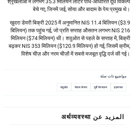
श्रृंखलाओं में लगभग 35.3 मिलियन लीटर पौधे-आधारित दूध विकल्प
बेचे गए, जिनमें जई, सोया और बादाम के पेय प्रमुख थे।
खुदरा डेयरी बिक्री 2025 में अनुमानित NIS 11.4 बिलियन ($3.9
बिलियन) तक पहुंच गई, जो प्रति सप्ताह औसतन लगभग NIS 216
मिलियन ($74 मिलियन) थी। शवुओत से पहले के सप्ताह में, बिक्री
बढ़कर NIS 353 मिलियन ($120.9 मिलियन) हो गई, जिसमें क्रीम,
विशेष चीज़ और नरम चीज़ों में सबसे मजबूत वृद्धि दर्ज की गई।
مواضيع ذات صلة
शवुओत
पेसाच बेन्सन
पूर्वी येरुशलम
इज़रायल
المزيد عن अर्थव्यवस्था