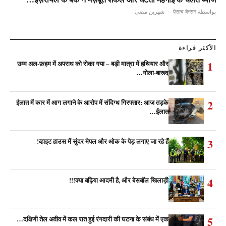
شهرين مضى
·
بواسطة पेसाच बेन्सन
الأكثر قراءة
1
उम्म अल-फ़हम में अपराध को रोका गया – बड़ी मात्रा में हथियार और
गोला-बारूद…
2
ईलात में कार में आग लगाने के आरोप में संदिग्ध गिरफ्तार: आज तड़के
ईलात…
3
व्हाइट हाउस में सुंदर मेपल और ओक के पेड़ लगाए जा रहे हैं!
4
क्या बढ़िया आदमी है, और बेसबॉल खिलाड़ी!!!
5
दक्षिणी तेल अवीव में कल रात हुई रंगदारी की घटना के संबंध में एक…