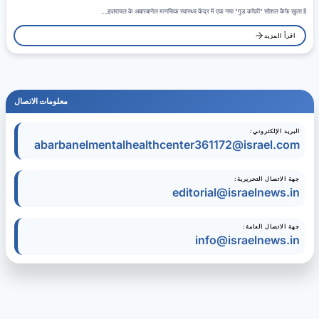
इज़रायल के अबारबानेल मानसिक स्वास्थ्य केंद्र में एक नया "गुड कॉफ़ी" सोशल कैफे खुला है,…
اقرأ المزيد
معلومات الاتصال
البريد الإلكتروني:
abarbanelmentalhealthcenter361172@israel.com
جهة الاتصال التحريرية:
editorial@israelnews.in
جهة الاتصال العامة:
info@israelnews.in