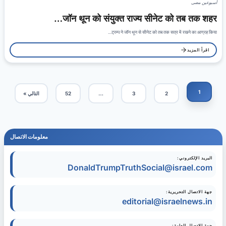
أسبوعين مضى
जॉन थून को संयुक्त राज्य सीनेट को तब तक शहर…
ट्रम्प ने जॉन थून से सीनेट को तब तक सत्र में रखने का आग्रह किया…
اقرأ المزيد
1
التالي »
52
…
3
2
معلومات الاتصال
البريد الإلكتروني:
DonaldTrumpTruthSocial@israel.com
جهة الاتصال التحريرية:
editorial@israelnews.in
جهة الاتصال العامة: