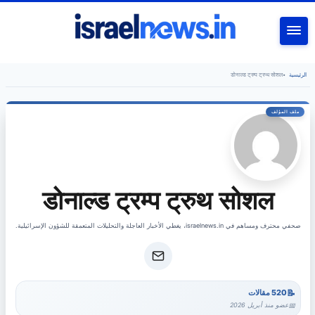
بحث
डोनाल्ड ट्रम्प ट्रुथ सोशल
•
الرئيسية
डोनाल्ड ट्रम्प ट्रुथ सोशल
صحفي محترف ومساهم في israelnews.in، يغطي الأخبار العاجلة والتحليلات المتعمقة للشؤون الإسرائيلية.
520 مقالات
عضو منذ أبريل 2026