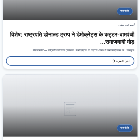
राजनीति
أسبوعين مضى
विशेष: राष्ट्रपति डोनाल्ड ट्रम्प ने डेमोक्रेट्स के कट्टर-वामपंथी
समाजवादी मोड़…
विशेष रिपोर्ट — राष्ट्रपति डोनाल्ड ट्रम्प का 'डेमोक्रेट्स' के कट्टर-वामपंथी समाजवादी रुख पर: 'सब कुछ…
اقرأ المزيد
राजनीति