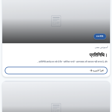
राजनीति
أسبوعين مضى
प्रतिनिधि।
प्रतिनिधि हमादेह का तर्क है कि "अमेरिका फर्स्ट" अलगाववाद की वकालत नहीं करता है, और…
اقرأ المزيد