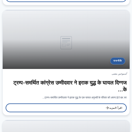
राजनीति
أسبوعين مضى
ट्रम्प-समर्थित कांग्रेस उम्मीदवार ने इराक युद्ध के घायल दिग्गज
के…
ट्रम्प-समर्थित उम्मीदवार ने इराक युद्ध के एक घायल अनुभवी के परिवार को अपना $174K का…
اقرأ المزيد