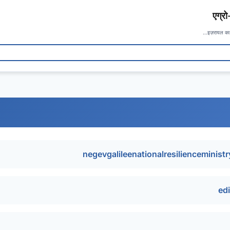
एग्र
इज़रायल का
negevgalileenationalresilienceminis
ed