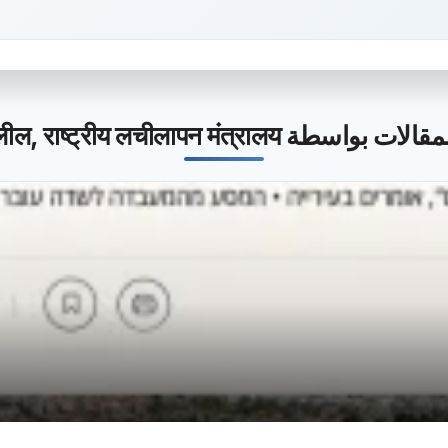
أحدث المقالات بواسطة नेगेव, गलील, राष्ट्र