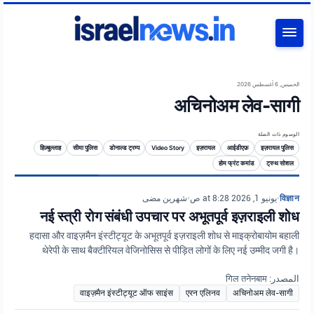
بحث
الخميس, 6 أغسطس 2026
अचिनोअम लेव-सागी
الوسوم ذات الصلة
हिज़्बुल्लाह
सीमा पुलिस
डोनाल्ड ट्रम्प
Video Story
इज़रायल
आईडीएफ़
इज़रायल पुलिस
होम फ्रंट कमांड
ट्रुथ सोशल
شهرين مضى
•
يونيو 1, 2026 at 8:28 ص
•
विज्ञान
नई स्त्री रोग संबंधी उपचार पर अभूतपूर्व इज़राइली शोध
हदासा और वाइज़मैन इंस्टीट्यूट के अभूतपूर्व इज़राइली शोध से माइक्रोबायोम बहाली
थेरेपी के साथ बैक्टीरियल वेजिनोसिस से पीड़ित लोगों के लिए नई उम्मीद जगी है।
المصدر: गिल तनेनबाम
वाइज़मैन इंस्टीट्यूट ऑफ साइंस
एरन एलिनव
अचिनोअम लेव-सागी