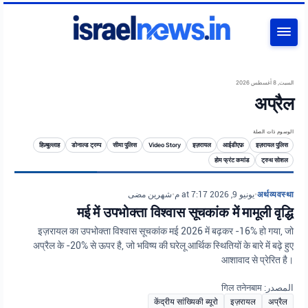
بحث
السبت, 8 أغسطس 2026
अप्रैल
الوسوم ذات الصلة
हिज़्बुल्लाह
डोनाल्ड ट्रम्प
सीमा पुलिस
Video Story
इज़रायल
आईडीएफ़
इज़रायल पुलिस
होम फ्रंट कमांड
ट्रुथ सोशल
شهرين مضى
•
يونيو 9, 2026 at 7:17 م
•
अर्थव्यवस्था
मई में उपभोक्ता विश्वास सूचकांक में मामूली वृद्धि
इज़रायल का उपभोक्ता विश्वास सूचकांक मई 2026 में बढ़कर -16% हो गया, जो
अप्रैल के -20% से ऊपर है, जो भविष्य की घरेलू आर्थिक स्थितियों के बारे में बढ़े हुए
आशावाद से प्रेरित है।
المصدر: गिल तनेनबाम
केंद्रीय सांख्यिकी ब्यूरो
इज़रायल
अप्रैल