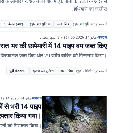
कारी के आधार पर, अल-जिब गांव में एक पानी की टंकी के अंदर से
हथियारों का जखीरा…
शलम एनवेलप इकाई
इज़रायल पुलिस
अल-जिब
المصدر: इज़रायल पुलिस
3 أشهر مضى
•
مايو 14, 2026 at 1:55 م
•
अपराध
रात भर की छापेमारी में 14 पाइप बम जब्त किए
र विस्फोटक जब्त किए और 29 वर्षीय व्यक्ति को गिरफ्तार किया।
पूर्वी येरुशलम
इज़रायल पुलिस
अल-जिब
المصدر: एहुद अमितोन
مايو 14, 2026 at 12:14 م
•
अपराध
ं से भरी 14 पाइप
रफ्तार किया गया।
वासी को गिरफ्तार किया।