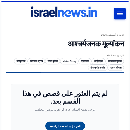
بحث
الأحد, 9 أغسطس 2026
आश्चर्यजनक मूल्यांकन
الوسوم ذات الصلة
हिज़्बुल्लाह
डोनाल्ड ट्रम्प
सीमा पुलिस
Video Story
इज़रायल
आईडीएफ़
इज़रायल पुलिस
होम फ्रंट कमांड
ट्रुथ सोशल
لم يتم العثور على قصص في هذا
القسم بعد.
يرجى تصفح أقسام أخرى أو تجربة موضوع مختلف.
العودة إلى الصفحة الرئيسية