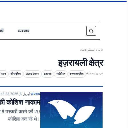
िकी
व्यवसाय
الأحد, 9 أغسطس 2026
इज़रायली क्षेत्र
 ट्रम्प
सीमा पुलिस
Video Story
इज़रायल
आईडीएफ़
इज़रायल पुलिस
الوسوم ذات الصلة
أبريل 6, 2026 at 8:38 م
•
अपराध
ी की कोशिश नाकाम
 में तस्करी करने की
कोशिश कर रहे थे।