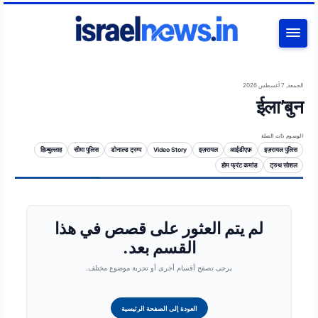
بحث
الجمعة, 7 أغسطس 2026
ईला’बुन
الوسوم ذات الصلة
हिज़्बुल्लाह
सीमा पुलिस
डोनाल्ड ट्रम्प
Video Story
इज़रायल
आईडीएफ़
इज़रायल पुलिस
होम फ्रंट कमांड
ट्रुथ सोशल
لم يتم العثور على قصص في هذا
القسم بعد.
يرجى تصفح أقسام أخرى أو تجربة موضوع مختلف.
العودة إلى الصفحة الرئيسية