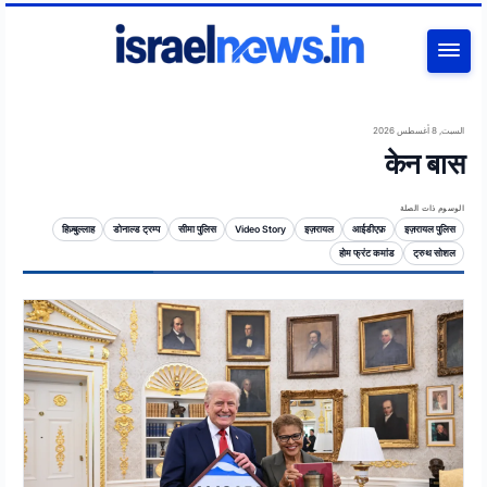
بحث
السبت, 8 أغسطس 2026
केन बास
الوسوم ذات الصلة
हिज़्बुल्लाह
डोनाल्ड ट्रम्प
सीमा पुलिस
Video Story
इज़रायल
आईडीएफ़
इज़रायल पुलिस
होम फ्रंट कमांड
ट्रुथ सोशल