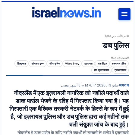
بحث
الأحد, 9 أغسطس 2026
डच पुलिस
الوسوم ذات الصلة
हिज़्बुल्लाह
डोनाल्ड ट्रम्प
सीमा पुलिस
Video Story
इज़रायल
आईडीएफ़
इज़रायल पुलिस
होम फ्रंट कमांड
ट्रुथ सोशल
3 أشهر مضى
•
مايو 13, 2026 at 4:17 م
•
अपराध
नीदरलैंड में एक इज़रायली नागरिक को नशीले पदार्थों वाले
डाक पार्सल भेजने के संदेह में गिरफ्तार किया गया है। यह
गिरफ्तारी एक वैश्विक तस्करी नेटवर्क के हिस्से के रूप में हुई
है, जो इज़रायल पुलिस और डच पुलिस द्वारा कई महीनों तक
चली संयुक्त जांच के बाद हुई।
नीदरलैंड में डाक पार्सल के ज़रिए नशीले पदार्थों की तस्करी के आरोप में इज़रायली