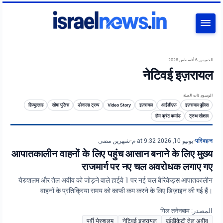
بحث
الخميس, 6 أغسطس 2026
नेटिवई इज़रायल
الوسوم ذات الصلة
हिज़्बुल्लाह
सीमा पुलिस
डोनाल्ड ट्रम्प
Video Story
इज़रायल
आईडीएफ़
इज़रायल पुलिस
होम फ्रंट कमांड
ट्रुथ सोशल
شهرين مضى
•
يونيو 10, 2026 at 9:32 م
•
परिवहन
आपातकालीन वाहनों के लिए पहुंच आसान बनाने के लिए मुख्य
राजमार्ग पर नए चल अवरोधक लगाए गए
येरुशलम और तेल अवीव को जोड़ने वाले हाईवे 1 पर नई चल बैरिकेड्स आपातकालीन
वाहनों के प्रतिक्रिया समय को काफी कम करने के लिए डिज़ाइन की गई हैं।
المصدر: गिल तनेनबाम
पूर्वी येरुशलम
नेटिवई इज़रायल
एईडीकेटी तेल अवीव