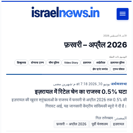
بحث
الأحد, 9 أغسطس 2026
फ़रवरी – अप्रैल 2026
الوسوم ذات الصلة
हिज़्बुल्लाह
डोनाल्ड ट्रम्प
सीमा पुलिस
Video Story
इज़रायल
आईडीएफ़
इज़रायल पुलिस
होम फ्रंट कमांड
ट्रुथ सोशल
شهرين مضى
•
يونيو 10, 2026 at 7:18 م
•
अर्थव्यवस्था
इज़रायल में रिटेल चेन का राजस्व 0.5% घटा
इज़रायल की खुदरा श्रृंखलाओं के राजस्व में फरवरी से अप्रैल 2026 तक 0.5% की
गिरावट आई, यह जानकारी केंद्रीय सांख्यिकी ब्यूरो ने दी है।
المصدر: गिल तनेनबाम
फ़रवरी – अप्रैल 2026
पूर्वी येरुशलम
इज़रायल