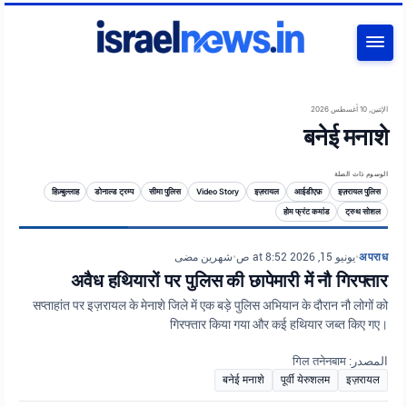
بحث
الإثنين, 10 أغسطس 2026
बनेई मनाशे
الوسوم ذات الصلة
हिज़्बुल्लाह
डोनाल्ड ट्रम्प
सीमा पुलिस
Video Story
इज़रायल
आईडीएफ़
इज़रायल पुलिस
होम फ्रंट कमांड
ट्रुथ सोशल
شهرين مضى
•
يونيو 15, 2026 at 8:52 ص
•
अपराध
अवैध हथियारों पर पुलिस की छापेमारी में नौ गिरफ्तार
सप्ताहांत पर इज़रायल के मेनाशे जिले में एक बड़े पुलिस अभियान के दौरान नौ लोगों को
गिरफ्तार किया गया और कई हथियार जब्त किए गए।
المصدر: गिल तनेनबाम
बनेई मनाशे
पूर्वी येरुशलम
इज़रायल