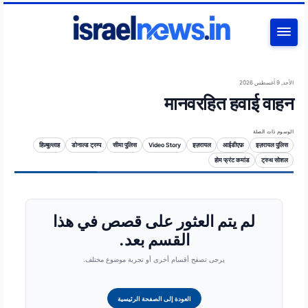
بحث
الأحد, 9 أغسطس 2026
मानवरहित हवाई वाहन
الوسوم ذات الصلة
हिज़्बुल्लाह
डोनाल्ड ट्रम्प
सीमा पुलिस
Video Story
इज़रायल
आईडीएफ़
इज़रायल पुलिस
होम फ्रंट कमांड
ट्रुथ सोशल
لم يتم العثور على قصص في هذا
القسم بعد.
يرجى تصفح أقسام أخرى أو تجربة موضوع مختلف.
العودة إلى الصفحة الرئيسية