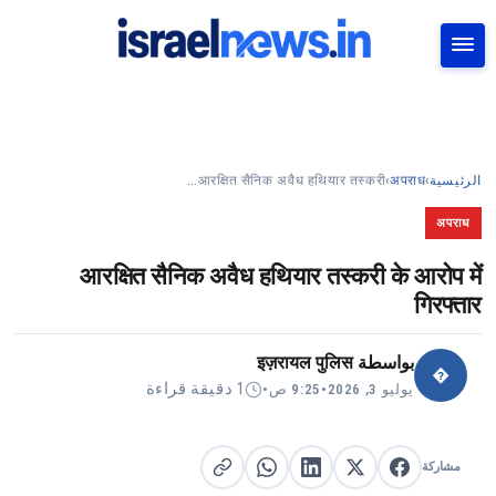
بحث
आरक्षित सैनिक अवैध हथियार तस्करी…
›
अपराध
›
الرئيسية
अपराध
आरक्षित सैनिक अवैध हथियार तस्करी के आरोप में
गिरफ्तार
इज़रायल पुलिस
بواسطة
�
1 دقيقة قراءة
•
9:25 ص
•
يوليو 3, 2026
مشاركة
مشاركة على X
مشاركة على فيسبوك
مشاركة على لينكد إن
نسخ الرابط
مشاركة على واتساب