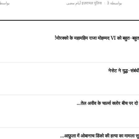
بو इज़रायल पुलिस
·
3 أيام مضى
بواسطة इज़रायल पुलिस
मोरक्को के महामहिम राजा मोहम्मद VI को बहुत-बहुत
नेसेट ने युद्ध-संब
तेल अवीव के चार्ल्स क्लोर बीच पर द
आफ़ुला में ओबानाच डिंको की हत्या का मामला स