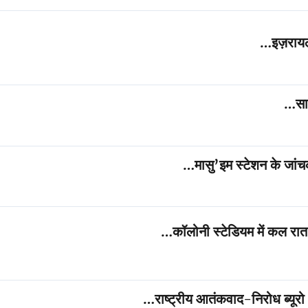
इज़रायल
सा
मासु’इम स्टेशन के जांचक
कॉलोनी स्टेडियम में कल रात 
राष्ट्रीय आतंकवाद-निरोध ब्यूरो