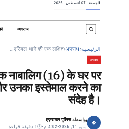
الجمعة .
07 أغسطس . 2026
की
व्यवसाय
एरियल थाने की एक लक्षित…
›
अपराध
›
الرئيسية
अपराध
ी एक नाबालिग (16) के घर पर
 और उनका इस्तेमाल करने का
संदेह है।
इज़रायल पुलिस
بواسطة
�
1 دقيقة قراءة
•
4:02 م
•
مايو 11, 2026