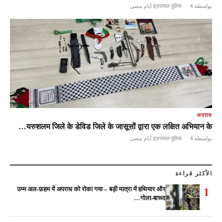
·
4 أيام مضى
بواسطة इज़रायल पुलिस
अपराध
यरुशलम जिले के डेविड जिले के जासूसों द्वारा एक लक्षित अभियान के…
·
4 أيام مضى
بواسطة इज़रायल पुलिस
الأكثر قراءة
1
उम्म अल-फ़हम में अपराध को रोका गया – बड़ी मात्रा में हथियार और
गोला-बारूद…