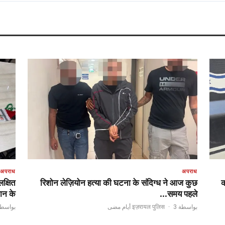
अपराध
अपराध
लक्षित
रिशोन लेज़ियोन हत्या की घटना के संदिग्ध ने आज कुछ
क
न के…
समय पहले…
بو इज़रायल पुलिस
·
3 أيام مضى
بواسطة इज़रायल पुलिस