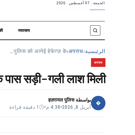
الجمعة .
07 أغسطس . 2026
की
व्यवसाय
पुलिस को अव्नेई हेफ़ेत्ज़ के…
›
अपराध
›
الرئيسية
अपराध
़ के पास सड़ी-गली लाश मिली
इज़रायल पुलिस
بواسطة
�
1 دقيقة قراءة
•
4:38 م
•
أبريل 8, 2026