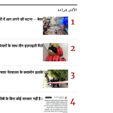
الأكثر قراءة
1
्ट्री में आग लगने की घटना – बेयर…
2
ियारों के साथ तीन इज़राइली मिले
3
िरफ्तार येरुशलम के कतामोन इलाके…
4
तिबी के बिना कोई सरकार नहीं है।