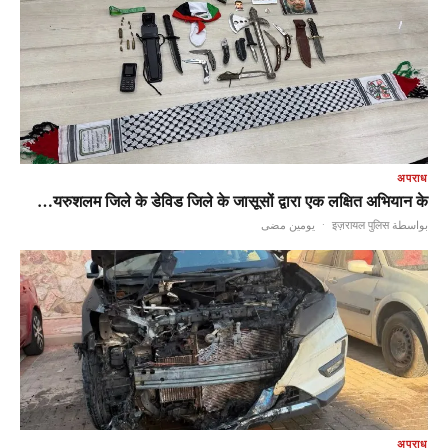
अपराध
यरुशलम जिले के डेविड जिले के जासूसों द्वारा एक लक्षित अभियान के…
يومين مضى
·
بواسطة इज़रायल पुलिस
अपराध