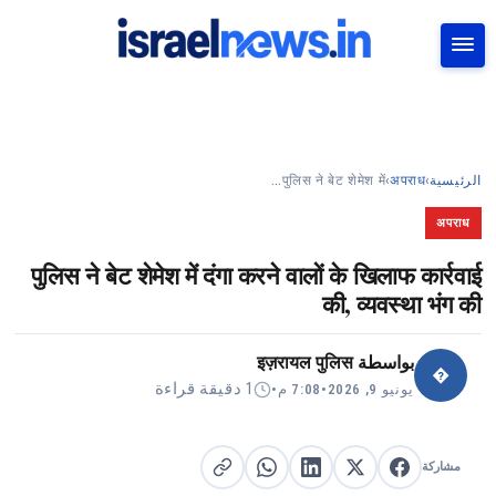
بحث
पुलिस ने बेट शेमेश में…
›
अपराध
›
الرئيسية
अपराध
पुलिस ने बेट शेमेश में दंगा करने वालों के खिलाफ कार्रवाई
की, व्यवस्था भंग की
इज़रायल पुलिस
بواسطة
�
1 دقيقة قراءة
•
7:08 م
•
يونيو 9, 2026
مشاركة
مشاركة على X
مشاركة على فيسبوك
مشاركة على لينكد إن
نسخ الرابط
مشاركة على واتساب