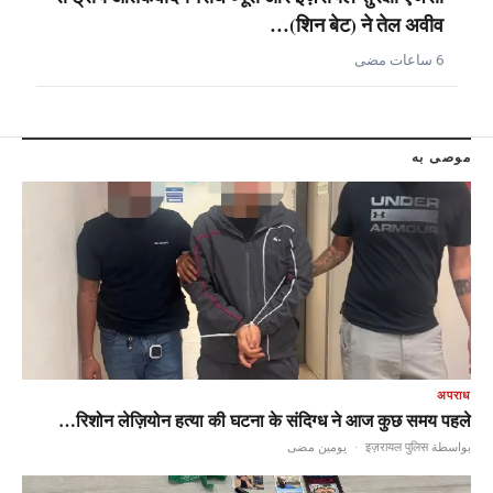
(शिन बेट) ने तेल अवीव…
6 ساعات مضى
موصى به
अपराध
रिशोन लेज़ियोन हत्या की घटना के संदिग्ध ने आज कुछ समय पहले…
يومين مضى
·
بواسطة इज़रायल पुलिस