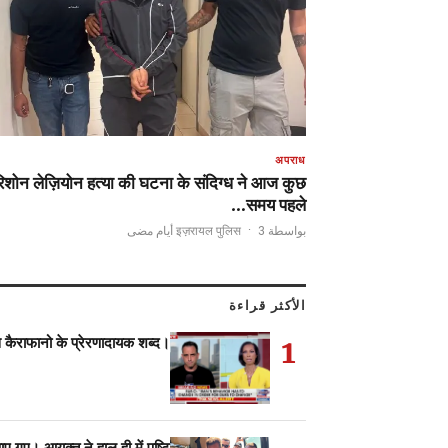
अपराध
िशोन लेज़ियोन हत्या की घटना के संदिग्ध ने आज कुछ
समय पहले…
·
3 أيام مضى
بواسطة इज़रायल पुलिस
الأكثر قراءة
1
स कैराफानो के प्रेरणादायक शब्द।
 गए। आयुक्त ने हाल ही में पुष्टि…