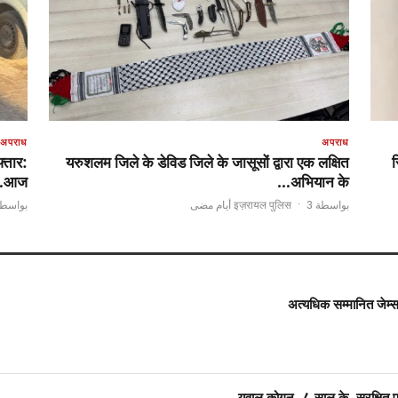
अपराध
अपराध
फ्तार:
यरुशलम जिले के डेविड जिले के जासूसों द्वारा एक लक्षित
र
आज…
अभियान के…
بو इज़रायल पुलिस
·
3 أيام مضى
بواسطة इज़रायल पुलिस
अत्यधिक सम्मानित जेम्
युवाल कोगन, 4 साल के, सुरक्षित पाए