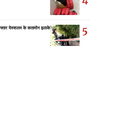
5
िरफ्तार येरुशलम के कतामोन इलाके…