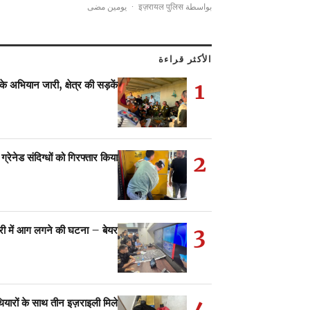
يومين مضى
·
بواسطة इज़रायल पुलिस
الأكثر قراءة
1
अभियान जारी, क्षेत्र की सड़कें…
2
ग्रेनेड संदिग्धों को गिरफ्तार किया
3
्ट्री में आग लगने की घटना – बेयर…
4
ियारों के साथ तीन इज़राइली मिले