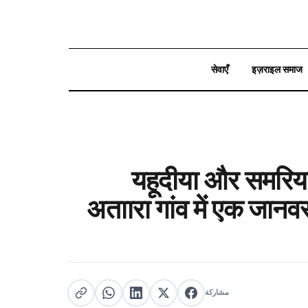
सेवाएँ
इज़राइल समाज
بحث
यहूदीया और समरिया ज
अताारा गांव में एक जानवर
مشاركة
مشاركة على X
مشاركة على فيسبوك
مشاركة على لينكد إن
نسخ الرابط
مشاركة على واتساب