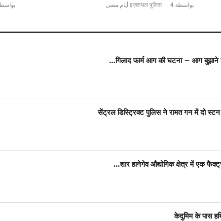
بو इज़रायल पुलिस
·
4 أيام مضى
بواسطة इज़रायल पुलिस
गिलाद फार्म आग की घटना – आग बुझाने के 
सेंट्रल डिस्ट्रिक्ट पुलिस ने रामत गन में दो स्टन 
शार हानेगेव औद्योगिक क्षेत्र में एक फैक
केदुमिम के पास हथ