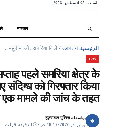
السبت .
08 أغسطس . 2026
की
व्यवसाय
यहूदीया और समरिया जिले के…
›
अपराध
›
الرئيسية
अपराध
ताह पहले समरिया क्षेत्र के
गए संदिग्ध को गिरफ्तार किया
के एक मामले की जांच के तहत,
इज़रायल पुलिस
بواسطة
�
1 دقيقة قراءة
•
10:19 ص
•
يونيو 3, 2026