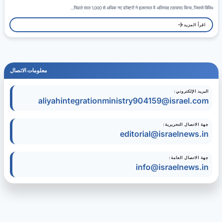
पिछले साल 1,000 से अधिक नए डॉक्टरों ने इज़रायल में अलियाह (प्रवास) किया, जिससे विविध…
اقرأ المزيد
معلومات الاتصال
البريد الإلكتروني:
aliyahintegrationministry904159@israel.com
جهة الاتصال التحريرية:
editorial@israelnews.in
جهة الاتصال العامة:
info@israelnews.in