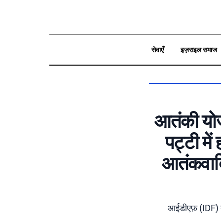
सेवाएँ
इज़राइल समाज
بحث
आतंकी योज
पट्टी में
आतंकवादि
आईडीएफ़ (IDF) बल