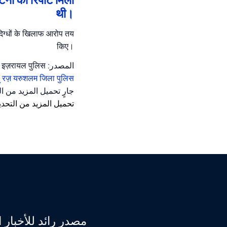
थी।
संदिग्धों के खिलाफ आरोप तय
किए।
المصدر: इज़रायल पुलिस
हू रज़
यरुशलम जिला पुलिस
جارٍ تحميل المزيد من …
تحميل المزيد من التحدي
مصدر رائد للأخبا.