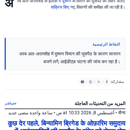
अ
रब अल-अरामशेह के इलाके
में दुश्मन
के विमान की घुसपैठ को लेकर अलर्ट
सक्रिय किए
गए, विवरणों की समीक्षा की जा रही है।
النقاط الرئيسية
अरब अल-अरामशेह में दुश्मन विमान की घुसपैठ के कारण सायरन
बजने लगे; आईडीएफ़ घटना की जांच कर रहा है।
مشاركة
المزيد من التحديثات العاجلة
مباشر
جديد
ساعة واحدة مضى
•
أغسطس 8, 2026 at 10:33 ص
•
सैन्य
कुछ देर पहले, बिन्यामिन ब्रिगेड के ओफ़ारिम समुदाय