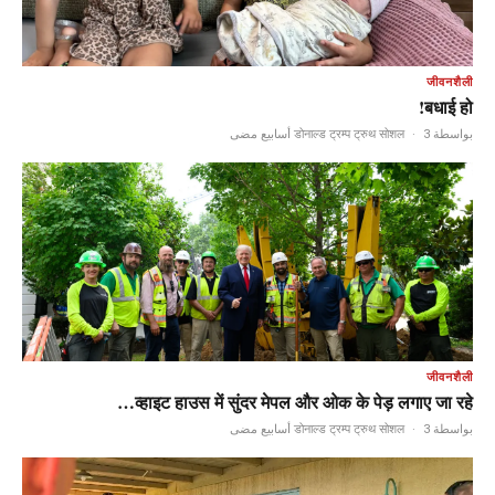
जीवनशैली
बधाई हो!
·
3 أسابيع مضى
بواسطة डोनाल्ड ट्रम्प ट्रुथ सोशल
जीवनशैली
व्हाइट हाउस में सुंदर मेपल और ओक के पेड़ लगाए जा रहे…
·
3 أسابيع مضى
بواسطة डोनाल्ड ट्रम्प ट्रुथ सोशल