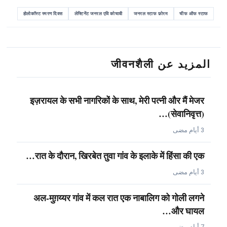
होलोकॉस्ट स्मरण दिवस
लेफ्टिनेंट जनरल एवि कोचावी
जनरल स्टाफ फ़ोरम
चीफ ऑफ स्टाफ
المزيد عن जीवनशैली
इज़रायल के सभी नागरिकों के साथ, मेरी पत्नी और मैं मेजर
(सेवानिवृत्त)…
3 أيام مضى
रात के दौरान, खिरबेत तुवा गांव के इलाके में हिंसा की एक…
3 أيام مضى
अल-मुग़य्यर गांव में कल रात एक नाबालिग को गोली लगने
और घायल…
7 أيام مضى