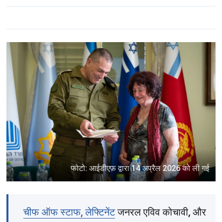
फोटो: आईडीएफ़ द्वारा 14 अप्रैल 2026 को ली गई
चीफ ऑफ स्टाफ, लेफ्टिनेंट
जनरल एविव कोचावी, और