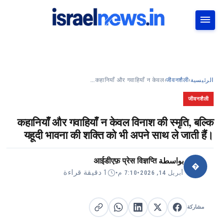
بحث
कहानियाँ और गवाहियाँ न केवल…
›
जीवनशैली
›
الرئيسية
जीवनशैली
कहानियाँ और गवाहियाँ न केवल विनाश की स्मृति, बल्कि
यहूदी भावना की शक्ति को भी अपने साथ ले जाती हैं।
आईडीएफ़ प्रेस विज्ञप्ति
بواسطة
�
1 دقيقة قراءة
•
7:10 م
•
أبريل 14, 2026
مشاركة
مشاركة على X
مشاركة على فيسبوك
مشاركة على لينكد إن
نسخ الرابط
مشاركة على واتساب