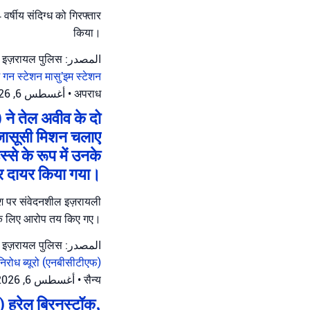
र्षीय संदिग्ध को गिरफ्तार
किया।
المصدر: इज़रायल पुलिस
म गन स्टेशन
मासु'इम स्टेशन
أغسطس 6, 2026 at 1:48 م
•
अपराध
 ने तेल अवीव के दो
ए जासूसी मिशन चलाए
से के रूप में उनके
र दायर किया गया।
देश पर संवेदनशील इज़रायली
ने के लिए आरोप तय किए गए।
المصدر: इज़रायल पुलिस
निरोध ब्यूरो (एनबीसीटीएफ)
أغسطس 6, 2026 at 12:39 م
•
सैन्य
्त) हरेल बिरनस्टॉक,