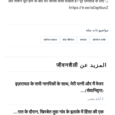
और मिशन पूरा होने के बाद घर वापसी कैसी दिखती है? पूरे एपिसोड के लिए 👇
https://tr.ee/ixOajt6uvZ
مواضيع ذات صلة
सायेरेत मतकल
लीड नेविगेटर
कमांडर
ऑपरेशन एन्तेबे
المزيد عن जीवनशैली
इज़रायल के सभी नागरिकों के साथ, मेरी पत्नी और मैं मेजर
(सेवानिवृत्त)…
3 أيام مضى
रात के दौरान, खिरबेत तुवा गांव के इलाके में हिंसा की एक…