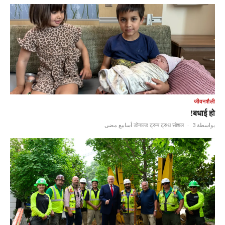
जीवनशैली
बधाई हो!
·
3 أسابيع مضى
بواسطة डोनाल्ड ट्रम्प ट्रुथ सोशल