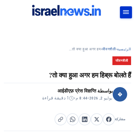
بحث
तो क्या हुआ अगर हम…
›
जीवनशैली
›
الرئيسية
जीवनशैली
तो क्या हुआ अगर हम हिब्रू बोलते हैं?
आईडीएफ़ प्रेस विज्ञप्ति
بواسطة
�
1 دقيقة قراءة
•
8:44 م
•
يوليو 2, 2026
مشاركة
مشاركة على X
مشاركة على فيسبوك
مشاركة على لينكد إن
نسخ الرابط
مشاركة على واتساب