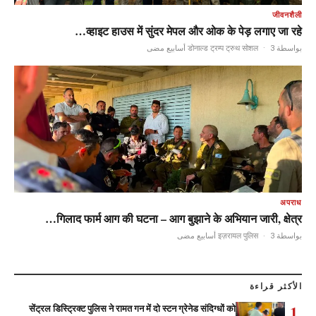
जीवनशैली
व्हाइट हाउस में सुंदर मेपल और ओक के पेड़ लगाए जा रहे…
·
3 أسابيع مضى
بواسطة डोनाल्ड ट्रम्प ट्रुथ सोशल
अपराध
गिलाद फार्म आग की घटना – आग बुझाने के अभियान जारी, क्षेत्र…
·
3 أسابيع مضى
بواسطة इज़रायल पुलिस
الأكثر قراءة
1
सेंट्रल डिस्ट्रिक्ट पुलिस ने रामत गन में दो स्टन ग्रेनेड संदिग्धों को