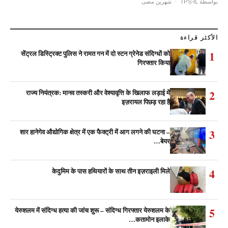
شهرين مضى
·
بواسطة TPS-IL
الأكثر قراءة
1
सेंट्रल डिस्ट्रिक्ट पुलिस ने रामत गन में दो स्टन ग्रेनेड संदिग्धों को
गिरफ्तार किया
2
राज्य नियंत्रक: मानव तस्करी और वेश्यावृत्ति के खिलाफ लड़ाई में
इज़रायल पिछड़ रहा है
3
शार हानेगेव औद्योगिक क्षेत्र में एक फैक्ट्री में आग लगने की घटना –
बेयर…
4
केदुमिम के पास हथियारों के साथ तीन इज़राइली मिले
5
येरुशलम में संदिग्ध हत्या की जांच शुरू – संदिग्ध गिरफ्तार येरुशलम के
कतामोन इलाके…