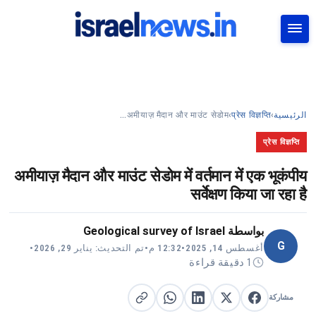
بحث
अमीयाज़ मैदान और माउंट सेडोम…
›
प्रेस विज्ञप्ति
›
الرئيسية
प्रेस विज्ञप्ति
अमीयाज़ मैदान और माउंट सेडोम में वर्तमान में एक भूकंपीय
सर्वेक्षण किया जा रहा है
Geological survey of Israel
بواسطة
G
•
تم التحديث: يناير 29, 2026
•
12:32 م
•
أغسطس 14, 2025
1 دقيقة قراءة
مشاركة
مشاركة على X
مشاركة على فيسبوك
مشاركة على لينكد إن
نسخ الرابط
مشاركة على واتساب