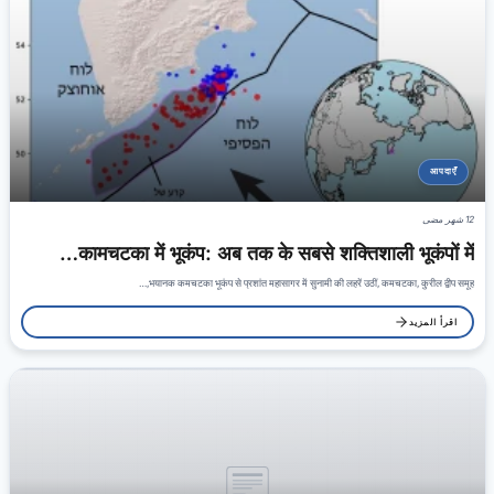
आपदाएँ
12 شهر مضى
कामचटका में भूकंप: अब तक के सबसे शक्तिशाली भूकंपों में…
भयानक कमचटका भूकंप से प्रशांत महासागर में सुनामी की लहरें उठीं, कमचटका, कुरील द्वीप समूह,…
اقرأ المزيد