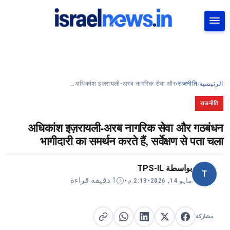
بحث
अधिकांश इज़रायली-अरब नागरिक सेवा और…
›
राजनीति
›
الرئيسية
राजनीति
अधिकांश इज़रायली-अरब नागरिक सेवा और गठबंधन
भागीदारी का समर्थन करते हैं, सर्वेक्षण से पता चला
TPS-IL
بواسطة
T
1 دقيقة قراءة
•
2:13 م
•
مايو 14, 2026
مشاركة
مشاركة على X
مشاركة على فيسبوك
مشاركة على لينكد إن
نسخ الرابط
مشاركة على واتساب