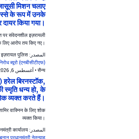
ए जासूसी मिशन चलाए
से के रूप में उनके
र दायर किया गया।
देश पर संवेदनशील इज़रायली
ने के लिए आरोप तय किए गए।
المصدر: इज़रायल पुलिस
निरोध ब्यूरो (एनबीसीटीएफ)
أغسطس 6, 2026 at 12:39 م
•
सैन्य
्त) हरेल बिरनस्टॉक,
 स्मृति धन्य हो, के
क व्यक्त करते हैं।
जर तामिर वाक्निन के लिए शोक
व्यक्त किया।
المصدر: प्रधानमंत्री कार्यालय
लेबनान
प्रधानमंत्री नेतन्याहू