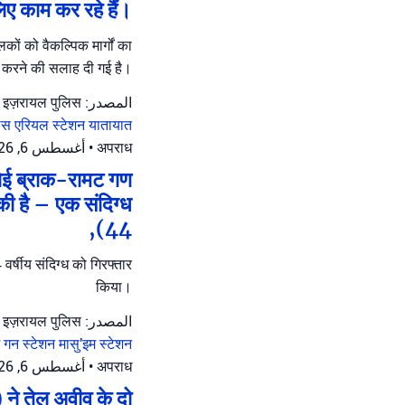
िए काम कर रहे हैं।
ों को वैकल्पिक मार्गों का
करने की सलाह दी गई है।
المصدر: इज़रायल पुलिस
लिस
एरियल स्टेशन
यातायात
أغسطس 6, 2026 at 3:28 م
•
अपराध
ेनेई ब्राक-रामट गण
की है – एक संदिग्ध
(44,
र्षीय संदिग्ध को गिरफ्तार
किया।
المصدر: इज़रायल पुलिस
म गन स्टेशन
मासु'इम स्टेशन
أغسطس 6, 2026 at 1:48 م
•
अपराध
 ने तेल अवीव के दो