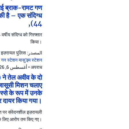
ेनेई ब्राक-रामट गण
की है – एक संदिग्ध
(44,
र्षीय संदिग्ध को गिरफ्तार
किया।
المصدر: इज़रायल पुलिस
म गन स्टेशन
मासु'इम स्टेशन
أغسطس 6, 2026 at 1:48 م
•
अपराध
 ने तेल अवीव के दो
ए जासूसी मिशन चलाए
से के रूप में उनके
र दायर किया गया।
देश पर संवेदनशील इज़रायली
ने के लिए आरोप तय किए गए।