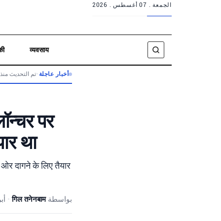
الجمعة .
07 أغسطس . 2026
की
व्यवसाय
تم التحديث منذ 4 أشهر
•
أخبار عاجلة
लॉन्चर पर
यार था
 ओर दागने के लिए तैयार
أبريل 2
•
गिल तनेनबाम
بواسطة