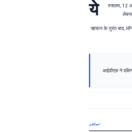
ये
रुशलम, 12 अप
लेबनान
पहचान के तुरंत बाद, लॉ
आईडीएफ़ ने दक्षि
مباشر