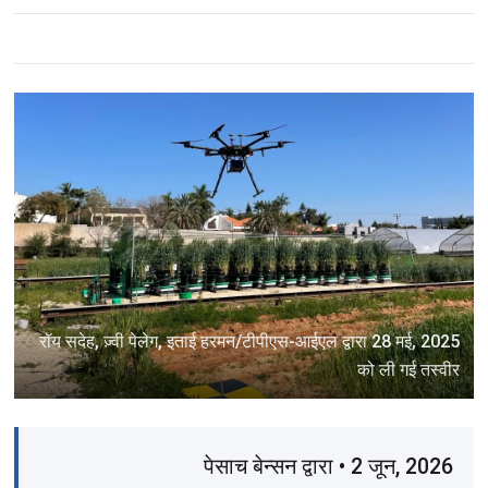
रॉय सदेह, ज़्वी पेलेग, इताई हरमन/टीपीएस-आईएल द्वारा 28 मई, 2025
को ली गई तस्वीर
पेसाच बेन्सन द्वारा • 2 जून, 2026