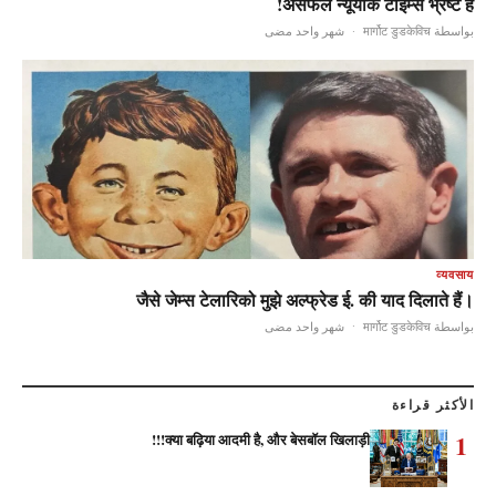
असफल न्यूयॉर्क टाइम्स भ्रष्ट है!
شهر واحد مضى
·
بواسطة मार्गोट डुडकेविच
व्यवसाय
जैसे जेम्स टेलारिको मुझे अल्फ्रेड ई. की याद दिलाते हैं।
شهر واحد مضى
·
بواسطة मार्गोट डुडकेविच
الأكثر قراءة
1
क्या बढ़िया आदमी है, और बेसबॉल खिलाड़ी!!!