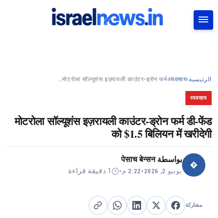
بحث
मोटरोला सॉल्यूशंस इज़रायली काउंटर-ड्रोन फर्म…
›
व्यवसाय
›
الرئيسية
व्यवसाय
मोटरोला सॉल्यूशंस इज़रायली काउंटर-ड्रोन फर्म डी-फेंड
को $1.5 बिलियन में खरीदेगी
पेसाच बेन्सन
بواسطة
�
1 دقيقة قراءة
•
2:22 م
•
يونيو 2, 2026
مشاركة
مشاركة على X
مشاركة على فيسبوك
مشاركة على لينكد إن
نسخ الرابط
مشاركة على واتساب