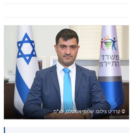
© קרדיט צילום: שלומי אמסלם, לע"מ