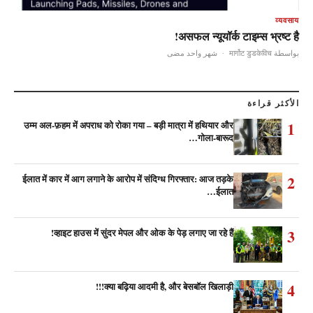
व्यवसाय
असफल न्यूयॉर्क टाइम्स भ्रष्ट है!
شهر واحد مضى
·
بواسطة मार्गोट डुडकेविच
الأكثر قراءة
1
उम्म अल-फ़हम में अपराध को रोका गया – बड़ी मात्रा में हथियार और
गोला-बारूद…
2
ईलात में कार में आग लगाने के आरोप में संदिग्ध गिरफ्तार: आज तड़के
ईलात…
3
व्हाइट हाउस में सुंदर मेपल और ओक के पेड़ लगाए जा रहे हैं!
4
क्या बढ़िया आदमी है, और बेसबॉल खिलाड़ी!!!