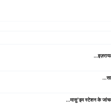
इज़रायल
सा
मासु’इम स्टेशन के जांचक