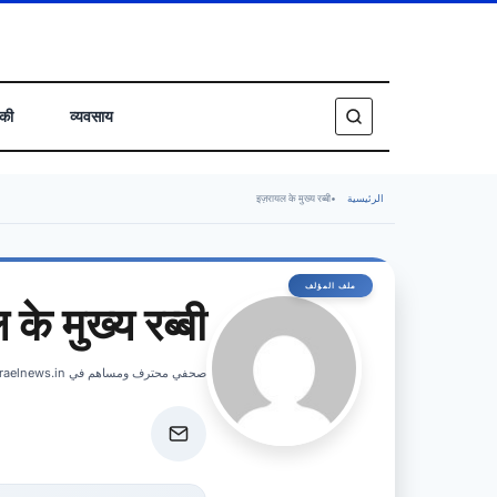
िकी
व्यवसाय
इज़रायल के मुख्य रब्बी
•
الرئيسية
के मुख्य रब्बी
صحفي محترف ومساهم في israelnews.in، يغطي الأخبار العاجلة والتحليلات المتعمقة للشؤون الإسرائيلية.