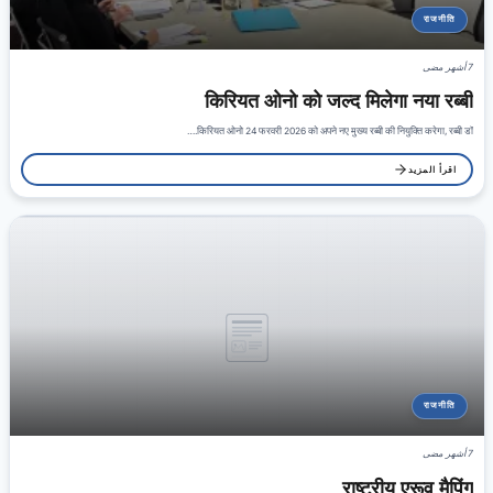
राजनीति
7 أشهر مضى
किरियत ओनो को जल्द मिलेगा नया रब्बी
किरियत ओनो 24 फरवरी 2026 को अपने नए मुख्य रब्बी की नियुक्ति करेगा, रब्बी डॉ.…
اقرأ المزيد
राजनीति
7 أشهر مضى
राष्ट्रीय एरूव मैपिंग