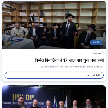
राजनीति
7 أشهر مضى
किर्यत बियालिक ने 17 साल बाद चुना नया रब्बी
किर्यत बियालिक ने रब्बी योसेफ टोलेडानो को अपना नया शहर रब्बी चुना है, जिससे एक…
اقرأ المزيد