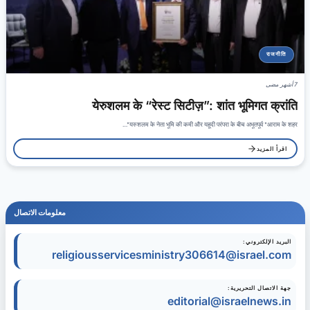
राजनीति
7 أشهر مضى
येरुशलम के “रेस्ट सिटीज़”: शांत भूमिगत क्रांति
यरुशलम के नेता भूमि की कमी और यहूदी परंपरा के बीच अभूतपूर्व "आराम के शहर"…
اقرأ المزيد
معلومات الاتصال
البريد الإلكتروني:
religiousservicesministry306614@israel.com
جهة الاتصال التحريرية:
editorial@israelnews.in