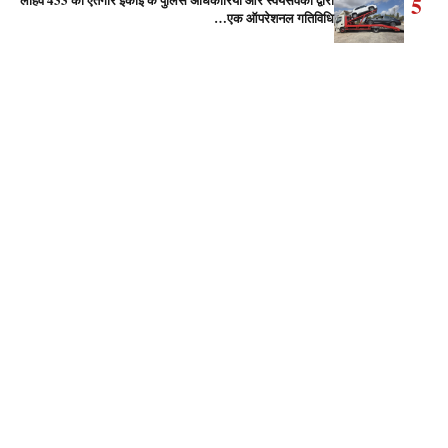
5
एक ऑपरेशनल गतिविधि…