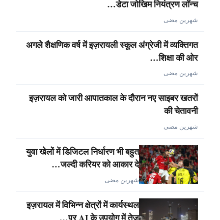
डेटा जोखिम नियंत्रण लॉन्च…
شهرين مضى
अगले शैक्षणिक वर्ष में इज़रायली स्कूल अंग्रेजी में व्यक्तिगत
शिक्षा की ओर…
شهرين مضى
इज़रायल को जारी आपातकाल के दौरान नए साइबर खतरों
की चेतावनी
شهرين مضى
युवा खेलों में डिजिटल निर्धारण भी बहुत
जल्दी करियर को आकार दे…
شهرين مضى
इज़रायल में विभिन्न क्षेत्रों में कार्यस्थल
पर AI के उपयोग में तेज…