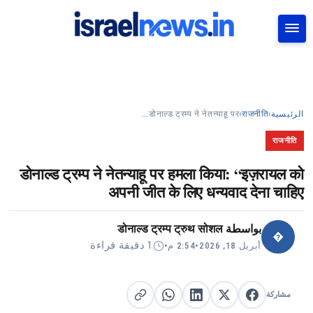
بحث
डोनाल्ड ट्रम्प ने नेतन्याहू पर…
›
राजनीति
›
الرئيسية
राजनीति
डोनाल्ड ट्रम्प ने नेतन्याहू पर हमला किया: “इज़रायल को
अपनी जीत के लिए धन्यवाद देना चाहिए
डोनाल्ड ट्रम्प ट्रुथ सोशल
بواسطة
�
1 دقيقة قراءة
•
2:54 م
•
أبريل 18, 2026
مشاركة
مشاركة على X
مشاركة على فيسبوك
مشاركة على لينكد إن
نسخ الرابط
مشاركة على واتساب