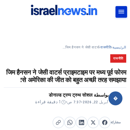
بحث
जिम हैनसन ने जेसी वाटर्स…
›
राजनीति
›
الرئيسية
राजनीति
जिम हैनसन ने जेसी वाटर्स प्राइमटाइम पर मध्य पूर्व फोरम
से अमेरिका की जीत को बहुत अच्छी तरह समझाया!
डोनाल्ड ट्रम्प ट्रुथ सोशल
بواسطة
�
1 دقيقة قراءة
•
7:37 ص
•
أبريل 22, 2026
مشاركة
مشاركة على X
مشاركة على فيسبوك
مشاركة على لينكد إن
نسخ الرابط
مشاركة على واتساب