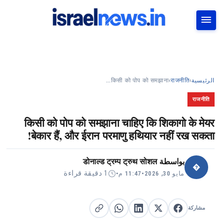
بحث
किसी को पोप को समझाना…
›
राजनीति
›
الرئيسية
राजनीति
किसी को पोप को समझाना चाहिए कि शिकागो के मेयर
बेकार हैं, और ईरान परमाणु हथियार नहीं रख सकता!
डोनाल्ड ट्रम्प ट्रुथ सोशल
بواسطة
�
1 دقيقة قراءة
•
11:47 م
•
مايو 30, 2026
مشاركة
مشاركة على X
مشاركة على فيسبوك
مشاركة على لينكد إن
نسخ الرابط
مشاركة على واتساب