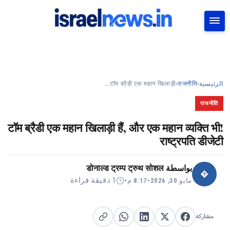
بحث
टॉम ब्रैडी एक महान खिलाड़ी…
›
राजनीति
›
الرئيسية
राजनीति
टॉम ब्रैडी एक महान खिलाड़ी हैं, और एक महान व्यक्ति भी!
राष्ट्रपति डीजेटी
डोनाल्ड ट्रम्प ट्रुथ सोशल
بواسطة
�
1 دقيقة قراءة
•
8:17 م
•
مايو 30, 2026
مشاركة
مشاركة على X
مشاركة على فيسبوك
مشاركة على لينكد إن
نسخ الرابط
مشاركة على واتساب