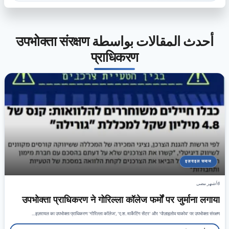
أحدث المقالات بواسطة उपभोक्ता संरक्षण
प्राधिकरण
इज़राइल समाज
6 أشهر مضى
उपभोक्ता प्राधिकरण ने गोरिल्ला कॉलेज फर्मों पर जुर्माना लगाया
इज़रायल का उपभोक्ता प्राधिकरण 'गोरिल्ला कॉलेज', 'ए.श. मार्केटिंग सेंटर' और 'पोज़ाइलोव याकोव' पर उपभोक्ता संरक्षण…