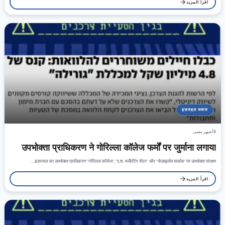
اقرأ المزيد
इज़राइल समाज
6 أشهر مضى
उपभोक्ता प्राधिकरण ने गोरिल्ला कॉलेज फर्मों पर जुर्माना लगाया
इज़रायल का उपभोक्ता प्राधिकरण 'गोरिल्ला कॉलेज', 'ए.श. मार्केटिंग सेंटर' और 'पोज़ाइलोव याकोव' पर उपभोक्ता संरक्षण…
اقرأ المزيد