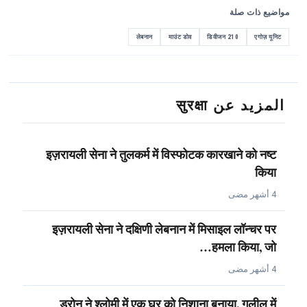
مواضيع ذات صلة
लेबनान
माउंट डोव
डिवीजन 210
एगोज़ यूनिट
المزيد عن सुरक्षा
इज़रायली सेना ने तुलकर्म में विस्फोटक कारखाने को नष्ट
किया
4 أشهر مضى
इज़रायली सेना ने दक्षिणी लेबनान में मिसाइल लॉन्चर पर
हमला किया, जो…
4 أشهر مضى
ड्रोन ने श्लोमी में एक घर को निशाना बनाया, गलील में