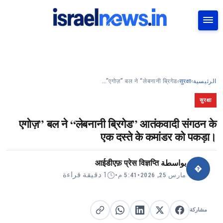
بحث
एगोज़” बल ने “लेबनानी ब्रिगेड”…
›
सुरक्षा
›
الرئيسية
सुरक्षा
एगोज़” बल ने “लेबनानी ब्रिगेड” आतंकवादी संगठन के
एक दस्ते के कमांडर को पकड़ा।
आईडीएफ़ प्रेस विज्ञप्ति
بواسطة
�
1 دقيقة قراءة
•
5:41 م
•
مارس 25, 2026
مشاركة
مشاركة على X
مشاركة على فيسبوك
مشاركة على لينكد إن
نسخ الرابط
مشاركة على واتساب