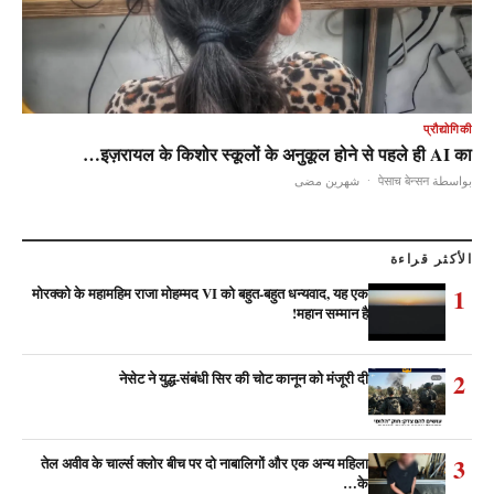
प्रौद्योगिकी
इज़रायल के किशोर स्कूलों के अनुकूल होने से पहले ही AI का…
شهرين مضى
·
بواسطة पेसाच बेन्सन
الأكثر قراءة
1
मोरक्को के महामहिम राजा मोहम्मद VI को बहुत-बहुत धन्यवाद, यह एक
महान सम्मान है!
2
नेसेट ने युद्ध-संबंधी सिर की चोट कानून को मंजूरी दी
3
तेल अवीव के चार्ल्स क्लोर बीच पर दो नाबालिगों और एक अन्य महिला
के…