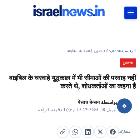
بحث
बाइबिल के चरवाहे युद्धकाल में…
›
पुरातत्व
›
الرئيسية
पुरातत्व
बाइबिल के चरवाहे युद्धकाल में भी सीमाओं की परवाह नहीं
करते थे, शोधकर्ताओं का कहना है
पेसाच बेन्सन
بواسطة
�
1 دقيقة قراءة
•
12:07 م
•
أبريل 15, 2026
مشاركة
مشاركة على X
مشاركة على فيسبوك
مشاركة على لينكد إن
نسخ الرابط
مشاركة على واتساب