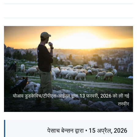
योआव डुडकेविच/टीपीएस-आईएल द्वारा 13 फरवरी, 2026 को ली गई
तस्वीर
पेसाच बेन्सन द्वारा • 15 अप्रैल, 2026