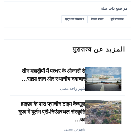
مواضيع ذات صلة
हिब्रू विश्वविद्यालय
पेसाच बेन्सन
पूर्वी यरुशलम
المزيد عن पुरातत्व
तीन महाद्वीपों में पत्थर के औजारों से
साझा ज्ञान और स्थानीय नवाचार…
شهر واحد مضى
हाइफ़ा के पास प्राचीन टाइम कैप्सूल
गुफा में दुर्लभ प्री-निएंडरथल संस्कृति
का…
شهرين مضى