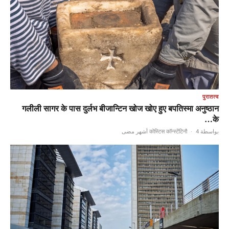
पुरातत्व
गलीली सागर के पास दुर्लभ बीजान्टिन खोज खोए हुए बपतिस्मा अनुष्ठान
के…
·
4 أشهر مضى
بواسطة कोस्टिस कॉन्स्टेंटिनौ